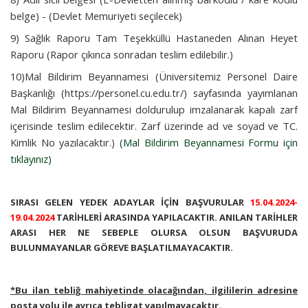
belge) - (Devlet Memuriyeti seçilecek)
9) Sağlık Raporu Tam Teşekküllü Hastaneden Alınan Heyet
Raporu (Rapor çıkınca sonradan teslim edilebilir.)
10)Mal Bildirim Beyannamesi (Üniversitemiz Personel Daire
Başkanlığı (https://personel.cu.edu.tr/) sayfasında yayımlanan
Mal Bildirim Beyannamesi doldurulup imzalanarak kapalı zarf
içerisinde teslim edilecektir. Zarf üzerinde ad ve soyad ve TC.
Kimlik No yazılacaktır.)
(Mal Bildirim Beyannamesi Formu için
tıklayınız)
SIRASI GELEN YEDEK ADAYLAR İÇİN BAŞVURULAR
15.04.2024-
19.04.2024
TARİHLERİ ARASINDA YAPILACAKTIR. ANILAN TARİHLER
ARASI HER NE SEBEPLE OLURSA OLSUN BAŞVURUDA
BULUNMAYANLAR GÖREVE BAŞLATILMAYACAKTIR.
*Bu ilan tebliğ mahiyetinde olacağından, ilgililerin adresine
posta yolu ile ayrıca tebligat yapılmayacaktır.