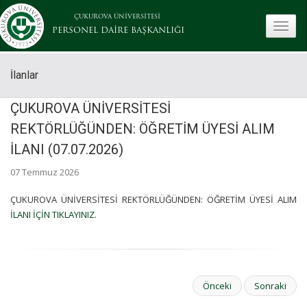
ÇUKUROVA ÜNİVERSİTESİ
toggle
PERSONEL DAİRE BAŞKANLIĞI
İlanlar
ÇUKUROVA ÜNİVERSİTESİ
REKTÖRLÜĞÜNDEN: ÖĞRETİM ÜYESİ ALIM
İLANI (07.07.2026)
07 Temmuz 2026
ÇUKUROVA ÜNİVERSİTESİ REKTÖRLÜĞÜNDEN: ÖĞRETİM ÜYESİ ALIM
İLANI İÇİN TIKLAYINIZ.
Önceki
Sonraki